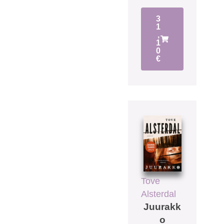
3
1
,
1
0
€
Tove
Alsterdal
Juurakk
o