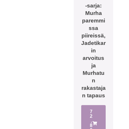
-sarja:
Murha
paremmi
ssa
piireissä,
Jadetikar
in
arvoitus
ja
Murhatu
n
rakastaja
n tapaus
7
2
,
8