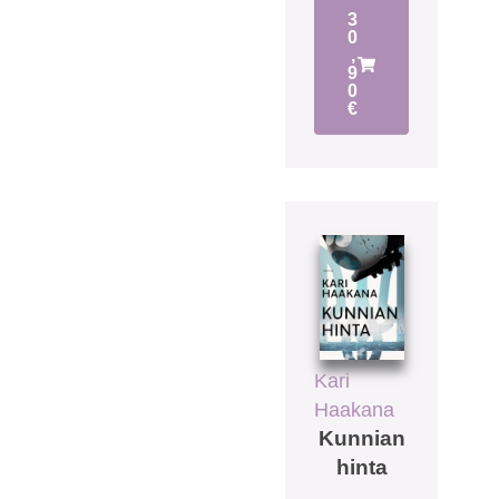
3
0
,
9
0
€
Kari
Haakana
Kunnian
hinta