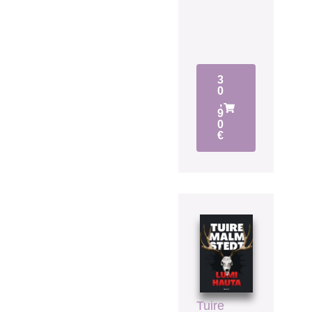
3
0
,
9
0
€
Tuire