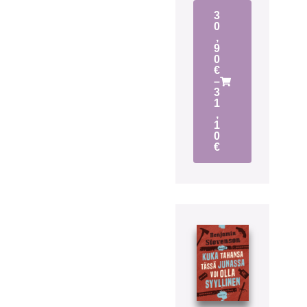
3
0
,
9
0
€
–
3
1
,
1
0
€