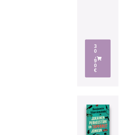
3
0
,
9
0
€