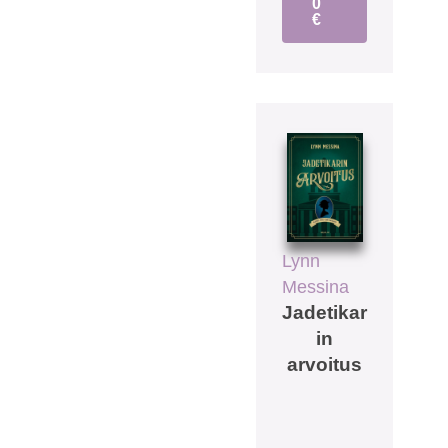
0
€
Lynn
Messina
Jadetikar
in
arvoitus