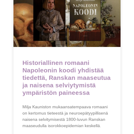
Historiallinen romaani
Napoleonin koodi yhdistää
tiedettä, Ranskan maaseutua
ja naisena selviytymistä
ympäristön paineessa
Milja Kauniston mukaansatempaava romaani
on kertomus tieteestä ja neuroepätyypillisenä
naisena selvitymisestä 1800-luvun Ranskan
maaseudulla isorokkoepidemian keskellä.