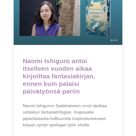
Naomi Ishiguro antoi
itselleen vuoden aikaa
kirjoittaa fantasiakirjan,
ennen kuin palaisi
päivätyönsä pariin
Naomi Ishiguron Sadekatveen orvot aloittaa
odotetun fantasiatrilogian. Inspiraatio
japanilaisesta kulttuurista inspiroituneeseen
kirjaan syntyi opettajan työn ohella.