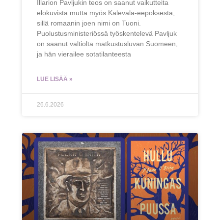
Illarion Pavljukin teos on saanut vaikutteita
elokuvista mutta myös Kalevala-eepoksesta,
sillä romaanin joen nimi on Tuoni.
Puolustusministeriössä työskentelevä Pavljuk
on saanut valtiolta matkustusluvan Suomeen,
ja hän vierailee sotatilanteesta
LUE LISÄÄ »
26.6.2026