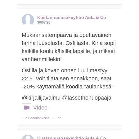
Kustannusosakeyhtiö Aula & Co
30/07/26
Mukaansatempaava ja opettavainen
tarina luusolusta, Osfiliasta. Kirja sopii
kaikille kouluikäisille lapsille, ja miksei
vanhemmillekin!
Osfilia ja kovan onnen luu ilmestyy
22.9. Voit tilata sen ennakkoon, saat
-20% käyttämällä koodia ”aulankesä”
@kirjailijavalmu @lassethehuopaaja
Video
Lue Facebookissa
·
Jaa
Kustannusosakeyhtiö Aula & Co