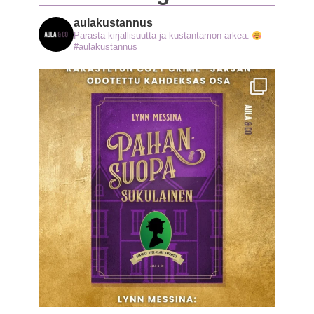
aulakustannus
Parasta kirjallisuutta ja kustantamon arkea.
#aulakustannus