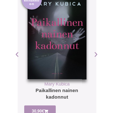
ennakko
enna
on
on
Mary Kubica
Paikallinen nainen
kadonnut
30,90
€
2