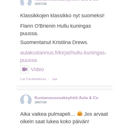
30/07/26
Klassikkojen klassikko nyt suomeksi!
Flann O'Brienin Hullu kuningas
puussa.
Suomentanut Kristiina Drews.
aulakustannus.fi/kirjat/hullu-kuningas-
puussa
Video
Lue Facebookissa
·
Jaa
Kustannusosakeyhtiö Aula & Co
28/07/26
Aika vaikea pulmapeli…
Jos arvaat
oikein saat lukea koko päivän!