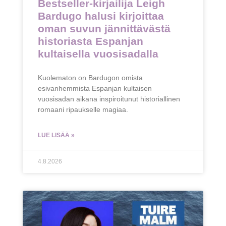
Bestseller-kirjailija Leigh
Bardugo halusi kirjoittaa
oman suvun jännittävästä
historiasta Espanjan
kultaisella vuosisadalla
Kuolematon on Bardugon omista
esivanhemmista Espanjan kultaisen
vuosisadan aikana inspiroitunut historiallinen
romaani ripaukselle magiaa.
LUE LISÄÄ »
4.8.2026