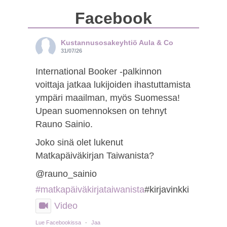
Facebook
Kustannusosakeyhtiö Aula & Co
31/07/26
International Booker -palkinnon
voittaja jatkaa lukijoiden ihastuttamista
ympäri maailman, myös Suomessa!
Upean suomennoksen on tehnyt
Rauno Sainio.
Joko sinä olet lukenut
Matkapäiväkirjan Taiwanista?
@rauno_sainio
#matkapäiväkirjataiwanista
#kirjavinkki
Video
Lue Facebookissa
·
Jaa