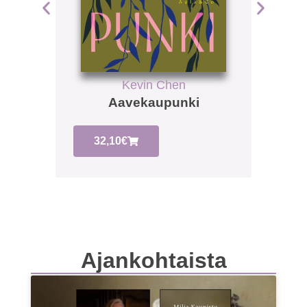
Kevin Chen
Aavekaupunki
32,10
€
30,
Ajankohtaista