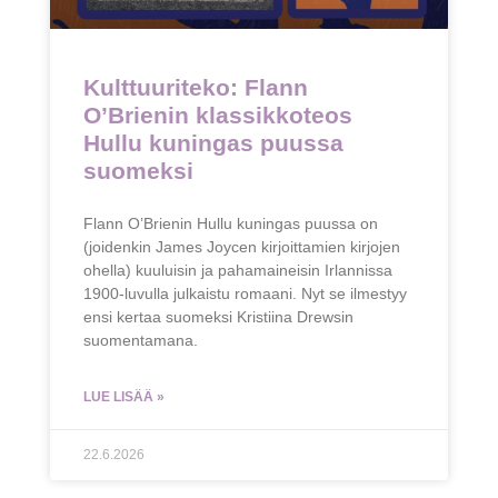
Kulttuuriteko: Flann
O’Brienin klassikkoteos
Hullu kuningas puussa
suomeksi
Flann O’Brienin Hullu kuningas puussa on
(joidenkin James Joycen kirjoittamien kirjojen
ohella) kuuluisin ja pahamaineisin Irlannissa
1900-luvulla julkaistu romaani. Nyt se ilmestyy
ensi kertaa suomeksi Kristiina Drewsin
suomentamana.
LUE LISÄÄ »
22.6.2026