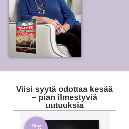
Viisi syytä odottaa kesää
– pian ilmestyviä
uutuuksia
Tilaa
Til