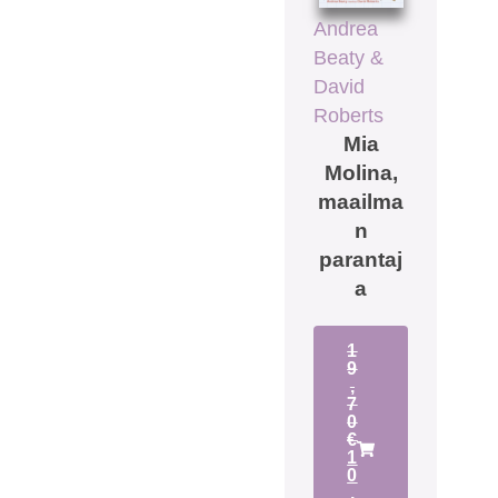
Andrea
Beaty &
David
Roberts
Mia
Molina,
maailma
n
parantaj
a
1
9
,
7
0
€
1
0
,