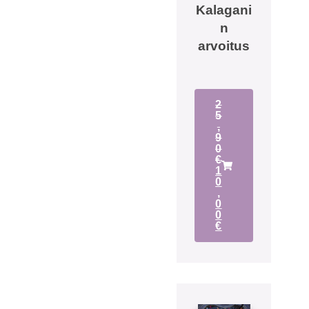
Kalagani
n
arvoitus
2
5
,
9
0
€
1
0
,
0
0
€