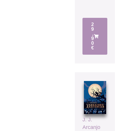
2
9
,
9
0
€
J. J.
Arcanjo