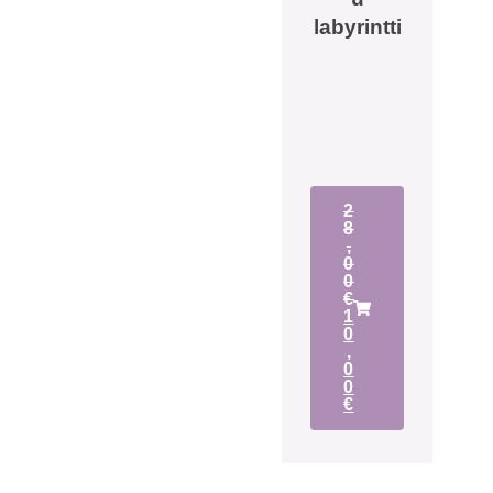
labyrintti
2
8
,
0
0
€
1
0
,
0
0
€