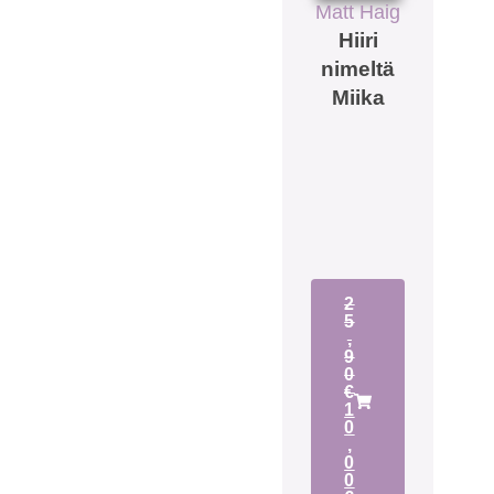
Matt Haig
Hiiri
nimeltä
Miika
2
5
,
9
0
€
1
0
,
0
0