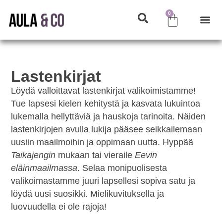
0
Lastenkirjat
Löydä valloittavat lastenkirjat valikoimistamme!
Tue lapsesi kielen kehitystä ja kasvata lukuintoa
lukemalla hellyttäviä ja hauskoja tarinoita. Näiden
lastenkirjojen avulla lukija pääsee seikkailemaan
uusiin maailmoihin ja oppimaan uutta. Hyppää
Taikajengin
mukaan tai vieraile
Eevin
eläinmaailmassa
. Selaa monipuolisesta
valikoimastamme juuri lapsellesi sopiva satu ja
löydä uusi suosikki. Mielikuvituksella ja
luovuudella ei ole rajoja!