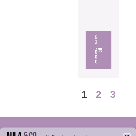
5
2
,
0
0
€
1
2
3
Ota yhteyttä