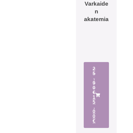
Varkaide
n
akatemia
2
5
,
9
0
€
1
5
,
0
0
€