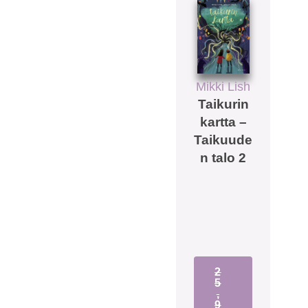
Mikki Lish
Taikurin
kartta –
Taikuude
n talo 2
2
5
,
9