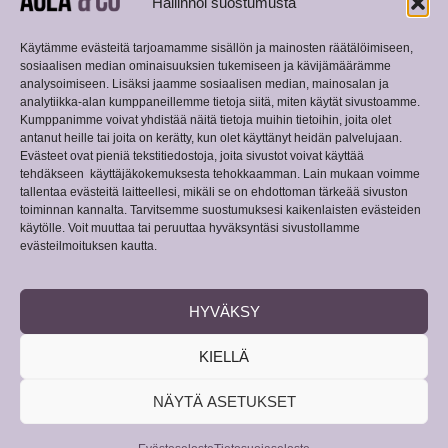
Hallinnoi suostumusta
Kustannusosakeyhtiö Aula & Co
Kalevankatu 34, 00180 Helsinki
Käytämme evästeitä tarjoamamme sisällön ja mainosten räätälöimiseen,
sosiaalisen median ominaisuuksien tukemiseen ja kävijämäärämme
Y-tunnus 2741820-4
analysoimiseen. Lisäksi jaamme sosiaalisen median, mainosalan ja
info@aulakustannus.fi
analytiikka-alan kumppaneillemme tietoja siitä, miten käytät sivustoamme.
Kumppanimme voivat yhdistää näitä tietoja muihin tietoihin, joita olet
Tietosuojalauseke
antanut heille tai joita on kerätty, kun olet käyttänyt heidän palvelujaan.
Evästeet ovat pieniä tekstitiedostoja, joita sivustot voivat käyttää
tehdäkseen käyttäjäkokemuksesta tehokkaamman. Lain mukaan voimme
Evästeseloste
tallentaa evästeitä laitteellesi, mikäli se on ehdottoman tärkeää sivuston
toiminnan kannalta. Tarvitsemme suostumuksesi kaikenlaisten evästeiden
Peruuta verkkokauppatilaus
käytölle. Voit muuttaa tai peruuttaa hyväksyntäsi sivustollamme
evästeilmoituksen kautta.
Seuraa meitä somessa
HYVÄKSY
KIELLÄ
Liity postituslistalle
NÄYTÄ ASETUKSET
LÄHETÄ