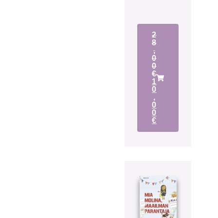
2
8
,
0
0
€
1
0
,
0
0
€