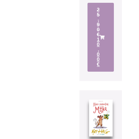
2
5
,
9
0
€
1
0
,
0
0
€