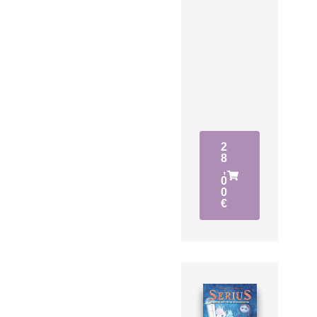
2
8
,
0
0
€