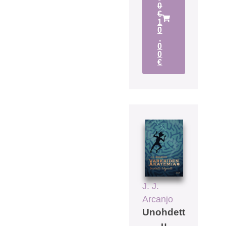
0
€
1
0
,
0
0
€
J. J.
Arcanjo
Unohdett
u