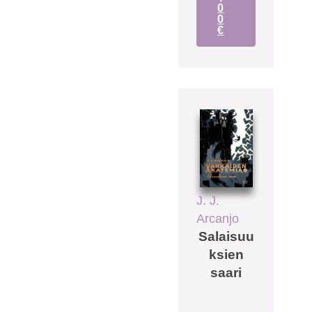
0
0
€
J. J.
Arcanjo
Salaisuu
ksien
saari