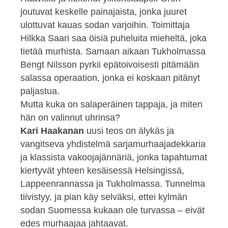
joutuvat keskelle painajaista, jonka juuret
ulottuvat kauas sodan varjoihin. Toimittaja
Hilkka Saari saa öisiä puheluita mieheltä, joka
tietää murhista. Samaan aikaan Tukholmassa
Bengt Nilsson pyrkii epä­toivoisesti pitämään
salassa operaation, jonka ei koskaan pitä­nyt
paljastua.
Mutta kuka on salaperäinen tappaja, ja miten
hän on valinnut uhrinsa?
Kari Haakanan
uusi teos on älykäs ja
vangitseva yhdistelmä sarjamurhaajadekkaria
ja klassista vakoojajännäriä, jonka tapahtumat
kiertyvät yhteen kesäisessä Helsingissä,
Lappeenrannassa ja Tukholmassa. Tunnelma
tiivistyy, ja pian käy selväksi, ettei kylmän
sodan Suomessa kukaan ole turvassa – eivät
edes murhaajaa jahtaavat.