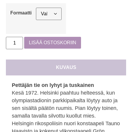
Formaatti
LISÄÄ OSTOSKORIIN
KUVAUS
Pettäjän tie on lyhyt ja tuskainen
Kesä 1972. Helsinki paahtuu helteessä, kun
olympia­stadionin parkkipaikalta löytyy auto ja
sen sisältä päätön ruumis. Pian löytyy toinen,
samalla tavalla silvottu kuollut mies.
Helsingin rikospoliisin nuori konstaapeli Tauno
Haavisto ja kokenut ylikonstaapeli Grön