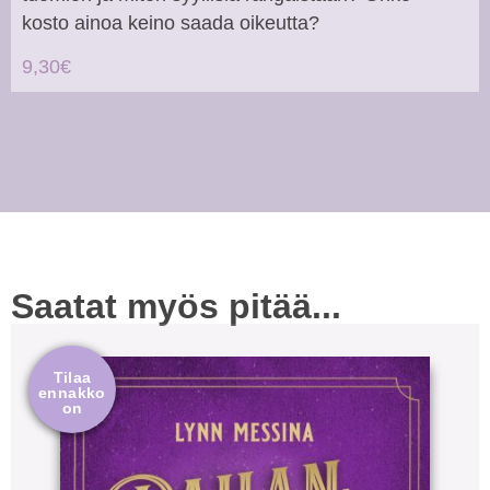
kosto ainoa keino saada oikeutta?
9,30€
Saatat myös pitää...
Tilaa
ennakko
on