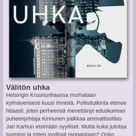
Välitön uhka
Helsingin Kruununhaassa murhataan
kylmäverisesti kuusi ihmistä. Poliisitutkinta etenee
hitaasti, joten perheensä menettänyt eduskunnan
puheenjohtaja Kinnunen palkkaa ammattisotilas
Jari Karhun etsimään syylliset. Mutta kuka julistaa
tuomion ja miten syyllisiä rangaistaan? Onko