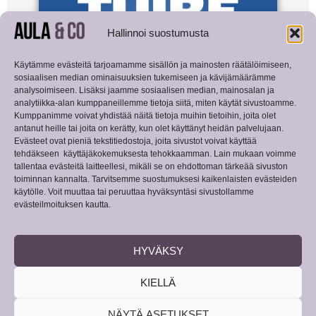
Hallinnoi suostumusta
Käytämme evästeitä tarjoamamme sisällön ja mainosten räätälöimiseen,
sosiaalisen median ominaisuuksien tukemiseen ja kävijämäärämme
analysoimiseen. Lisäksi jaamme sosiaalisen median, mainosalan ja
analytiikka-alan kumppaneillemme tietoja siitä, miten käytät sivustoamme.
Kumppanimme voivat yhdistää näitä tietoja muihin tietoihin, joita olet
antanut heille tai joita on kerätty, kun olet käyttänyt heidän palvelujaan.
Evästeet ovat pieniä tekstitiedostoja, joita sivustot voivat käyttää
tehdäkseen käyttäjäkokemuksesta tehokkaamman. Lain mukaan voimme
tallentaa evästeitä laitteellesi, mikäli se on ehdottoman tärkeää sivuston
toiminnan kannalta. Tarvitsemme suostumuksesi kaikenlaisten evästeiden
käytölle. Voit muuttaa tai peruuttaa hyväksyntäsi sivustollamme
evästeilmoituksen kautta.
HYVÄKSY
KIELLÄ
NÄYTÄ ASETUKSET