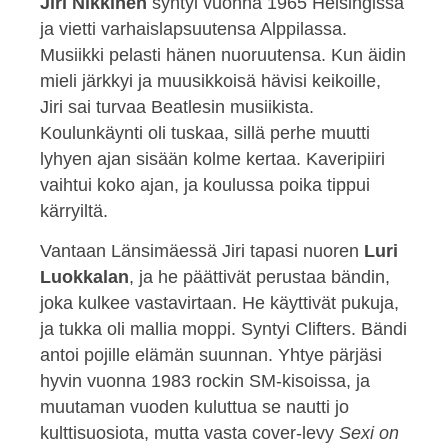
Jiri Nikkinen
syntyi vuonna 1965 Helsingissä
ja vietti varhaislapsuutensa Alppilassa.
Musiikki pelasti hänen nuoruutensa. Kun äidin
mieli järkkyi ja muusikkoisä hävisi keikoille,
Jiri sai turvaa Beatlesin musiikista.
Koulunkäynti oli tuskaa, sillä perhe muutti
lyhyen ajan sisään kolme kertaa. Kaveripiiri
vaihtui koko ajan, ja koulussa poika tippui
kärryiltä.
Vantaan Länsimäessä Jiri tapasi nuoren
Luri
Luokkalan
, ja he päättivät perustaa bändin,
joka kulkee vastavirtaan. He käyttivät pukuja,
ja tukka oli mallia moppi. Syntyi Clifters. Bändi
antoi pojille elämän suunnan. Yhtye pärjäsi
hyvin vuonna 1983 rockin SM-kisoissa, ja
muutaman vuoden kuluttua se nautti jo
kulttisuosiota, mutta vasta cover-levy
Sexi on