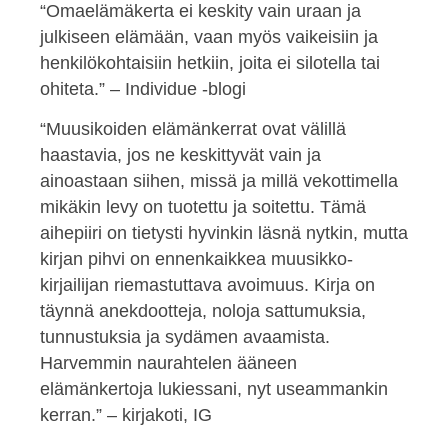
“Omaelämäkerta ei keskity vain uraan ja
julkiseen elämään, vaan myös vaikeisiin ja
henkilökohtaisiin hetkiin, joita ei silotella tai
ohiteta.” – Individue -blogi
“Muusikoiden elämänkerrat ovat välillä
haastavia, jos ne keskittyvät vain ja
ainoastaan siihen, missä ja millä vekottimella
mikäkin levy on tuotettu ja soitettu. Tämä
aihepiiri on tietysti hyvinkin läsnä nytkin, mutta
kirjan pihvi on ennenkaikkea muusikko-
kirjailijan riemastuttava avoimuus. Kirja on
täynnä anekdootteja, noloja sattumuksia,
tunnustuksia ja sydämen avaamista.
Harvemmin naurahtelen ääneen
elämänkertoja lukiessani, nyt useammankin
kerran.” – kirjakoti, IG